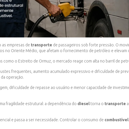
o as empresas de
transporte
de passageiros sob forte pressão. O movim
itos no Oriente Médio, que afetam o fornecimento de petróleo e elevam o
s como o Estreito de Ormuz, o mercado reage com alta no barril de petr
ajustes frequentes, aumento acumulado expressivo e dificuldade de previ
s da operação.
gem, dificuldade de repasse ao usuário e menor capacidade de investime
ma fragilidade estrutural: a dependência do
diesel
torna o
transporte
a
ferencial e passa a ser necessidade. Controlar o consumo de
combustível