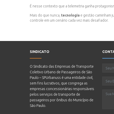
É nesse contexto que a telemetria ganha protagonism
Mais do que nunca,
tecnologia
e gestão caminham ju
controle em um cenário cada vez mais desafiador.
SINDICATO
CONT
O Sindicato das Empresas de Transporte
Coletivo Urbano de Passageiros de São
Paulo – SPUrbanuss é uma entidade civil,
sem fins lucrativos, que congrega as
empresas concessionárias responsáveis
pelos serviços de transporte de
passageiros por ônibus do Município de
São Paulo.