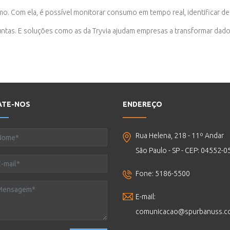
o. Com ela, é possível monitorar consumo em tempo real, identificar des
ntas. E soluções como as da Tryvia ajudam empresas a transformar dado
ATE-NOS
ENDEREÇO
Rua Helena, 218 - 11º Andar
São Paulo - SP - CEP: 04552-0
Fone: 5186-5500
E-mail:
comunicacao@spurbanuss.c