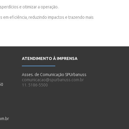
perdícios e otimizar a operação.
s em eficiência, reduzindo impactos e trazendo mais
ATENDIMENTO À IMPRENSA
Asses. de Comunicação SPUrbanuss
comunicacao@spurbanuss.com.br
50
11. 5186-5500
om.br