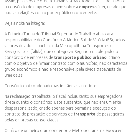
Assim, passivos de ordem trabalhista não podem recair nem sobre
o consórcio de empresas e nem sobre a
empresa
líder, desde que
para as relações com o poder público concedente.
Veja a nota na íntegra:
A Primeira Turma do Tribunal Superior do Trabalho afastou a
responsabilidade do Consórcio Atlântico Sul, de Vitória (ES), pelos
valores devidos a um fiscal da Metropolitana Transportes e
Serviços Ltda. (falida), que o integrava. Segundo o colegiado, o
consórcio de empresas de
transporte público
urbano
, criado
com o objetivo de firmar contrato com o município, não caracteriza
grupo econômico e não é responsável pela dívida trabalhista de
uma delas.
Consórcio foi condenado nas instâncias anteriores
Na reclamação trabalhista, o fiscal incluiu tanto sua empregadora
direta quanto o consórcio. Este sustentou que não era um ente
despersonalizado, criado apenas para permitir a execução do
contrato de prestação de serviços de
transporte
de passageiros
pelas empresas consorciadas.
O juízo de primeiro grau condenou a Metropolitana, na época em