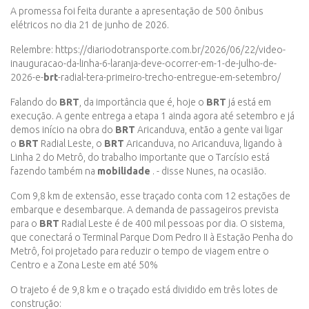
A promessa foi feita durante a apresentação de 500 ônibus
elétricos no dia 21 de junho de 2026.
Relembre: https://diariodotransporte.com.br/2026/06/22/video-
inauguracao-da-linha-6-laranja-deve-ocorrer-em-1-de-julho-de-
2026-e-
brt
-radial-tera-primeiro-trecho-entregue-em-setembro/
Falando do
BRT
, da importância que é, hoje o
BRT
já está em
execução. A gente entrega a etapa 1 ainda agora até setembro e já
demos início na obra do
BRT
Aricanduva, então a gente vai ligar
o
BRT
Radial Leste, o
BRT
Aricanduva, no Aricanduva, ligando à
Linha 2 do Metrô, do trabalho importante que o Tarcísio está
fazendo também na
mobilidade
. - disse Nunes, na ocasião.
Com 9,8 km de extensão, esse traçado conta com 12 estações de
embarque e desembarque. A demanda de passageiros prevista
para o
BRT
Radial Leste é de 400 mil pessoas por dia. O sistema,
que conectará o Terminal Parque Dom Pedro II à Estação Penha do
Metrô, foi projetado para reduzir o tempo de viagem entre o
Centro e a Zona Leste em até 50%
O trajeto é de 9,8 km e o traçado está dividido em três lotes de
construção: