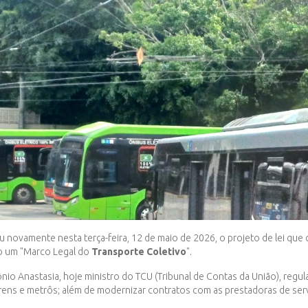
u novamente nesta terça-feira, 12 de maio de 2026, o projeto de lei que
do um "Marco Legal do
Transporte Coletivo
".
nio Anastasia, hoje ministro do TCU (Tribunal de Contas da União), reg
trens e metrôs; além de modernizar contratos com as prestadoras de ser