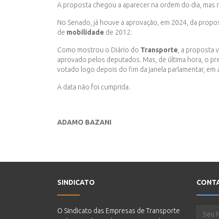
A proposta chegou a aparecer na ordem do dia, mas n
No Senado, já houve a aprovação, em 2024, da proposta
de
mobilidade
de 2012.
Como mostrou o Diário do
Transporte
, a proposta 
aprovado pelos deputados. Mas, de última hora, o pre
votado logo depois do fim da janela parlamentar, em a
A data não foi cumprida.
ADAMO BAZANI
SINDICATO
CONT
O Sindicato das Empresas de Transporte