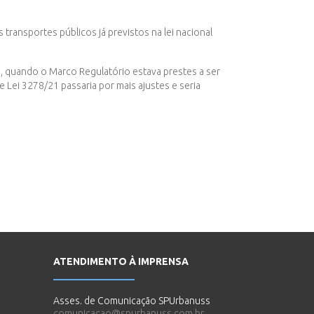
transportes públicos já previstos na lei nacional
6, quando o Marco Regulatório estava prestes a ser
 Lei 3278/21 passaria por mais ajustes e seria
ATENDIMENTO À IMPRENSA
Asses. de Comunicação SPUrbanuss
comunicacao@spurbanuss.com.br