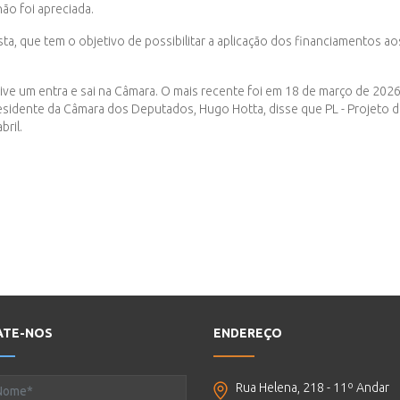
ão foi apreciada.
, que tem o objetivo de possibilitar a aplicação dos financiamentos aos 
vive um entra e sai na Câmara. O mais recente foi em 18 de março de 202
sidente da Câmara dos Deputados, Hugo Hotta, disse que PL - Projeto de
bril.
ATE-NOS
ENDEREÇO
Rua Helena, 218 - 11º Andar