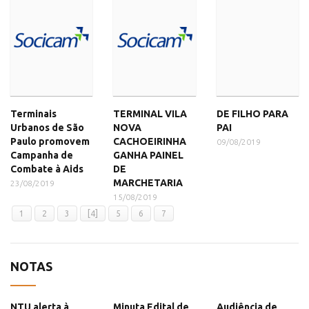
Terminais
TERMINAL VILA
DE FILHO PARA
Urbanos de São
NOVA
PAI
Paulo promovem
CACHOEIRINHA
09/08/2019
Campanha de
GANHA PAINEL
Combate à Aids
DE
MARCHETARIA
23/08/2019
15/08/2019
1
2
3
[4]
5
6
7
NOTAS
NTU alerta à
Minuta Edital de
Audiência de