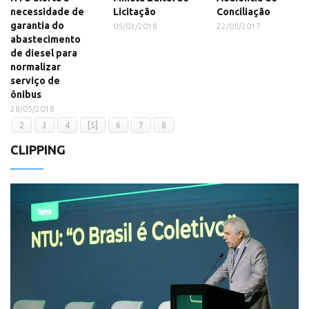
necessidade de
Licitação
Conciliação
garantia do
05/03/2018
22/05/2017
abastecimento
de diesel para
normalizar
serviço de
ônibus
28/05/2018
2
3
4
[5]
6
7
8
CLIPPING