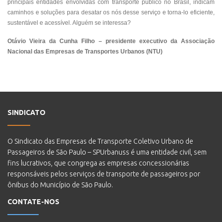
principais entidades envolvidas com transporte público no Brasil, indicam
caminhos e soluções para desatar os nós desse serviço e torna-lo eficiente,
sustentável e acessível. Alguém se interessa?
Otávio Vieira da Cunha Filho – presidente executivo da Associação
Nacional das Empresas de Transportes Urbanos (NTU)
SINDICATO
O Sindicato das Empresas de Transporte Coletivo Urbano de
Passageiros de São Paulo – SPUrbanuss é uma entidade civil, sem
fins lucrativos, que congrega as empresas concessionárias
responsáveis pelos serviços de transporte de passageiros por
ônibus do Município de São Paulo.
CONTATE-NOS