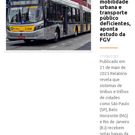
mobilidade
urbana e
transporte
público
deficientes,
aponta
estudo da
FGV
17/06/2025
Publicado em:
21 de maio de
2025 Relatório
revela que
sistemas de
ônibus e trilhos
de cidades
como São Paulo
(SP), Belo
Horizonte (MG)
e Rio de Janeiro
(RJ) recebem
notas baixas da