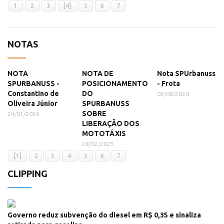
1
2
3
[4]
5
6
7
NOTAS
NOTA
NOTA DE
Nota SPUrbanuss
SPURBANUSS -
POSICIONAMENTO
- Frota
Constantino de
DO
03/08/2020
Oliveira Júnior
SPURBANUSS
SOBRE
24/01/2026
LIBERAÇÃO DOS
MOTOTÁXIS
28/02/2025
[1]
2
3
4
5
6
7
CLIPPING
Governo reduz subvenção do diesel em R$ 0,35 e sinaliza