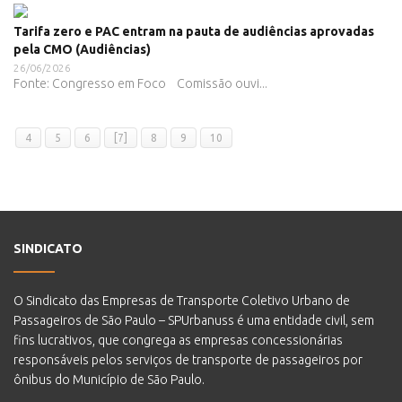
Tarifa zero e PAC entram na pauta de audiências aprovadas
pela CMO (Audiências)
26/06/2026
Fonte: Congresso em Foco Comissão ouvi...
4
5
6
[7]
8
9
10
SINDICATO
O Sindicato das Empresas de Transporte Coletivo Urbano de
Passageiros de São Paulo – SPUrbanuss é uma entidade civil, sem
fins lucrativos, que congrega as empresas concessionárias
responsáveis pelos serviços de transporte de passageiros por
ônibus do Município de São Paulo.