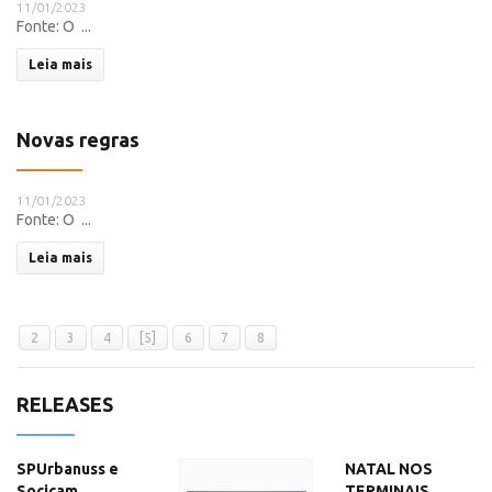
11/01/2023
Fonte: O ...
Leia mais
Novas regras
11/01/2023
Fonte: O ...
Leia mais
2
3
4
[5]
6
7
8
RELEASES
SPUrbanuss e
NATAL NOS
Socicam
TERMINAIS