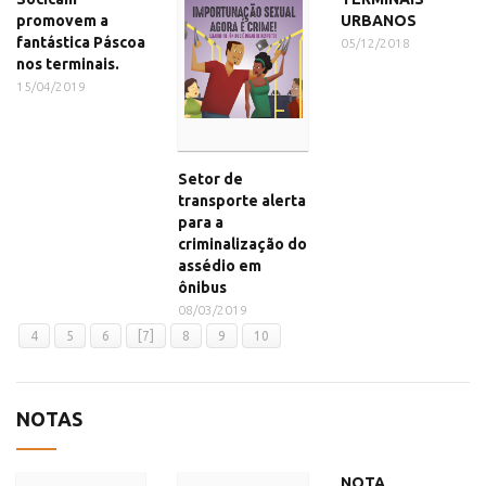
promovem a
URBANOS
fantástica Páscoa
05/12/2018
nos terminais.
15/04/2019
Setor de
transporte alerta
para a
criminalização do
assédio em
ônibus
08/03/2019
4
5
6
[7]
8
9
10
NOTAS
NOTA