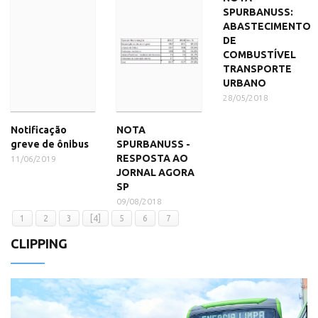
SPURBANUSS:
ABASTECIMENTO
DE
COMBUSTÍVEL
TRANSPORTE
URBANO
28/05/2018
Notificação
NOTA
greve de ônibus
SPURBANUSS -
RESPOSTA AO
11/06/2019
JORNAL AGORA
SP
09/08/2018
1
2
3
[4]
5
6
7
CLIPPING