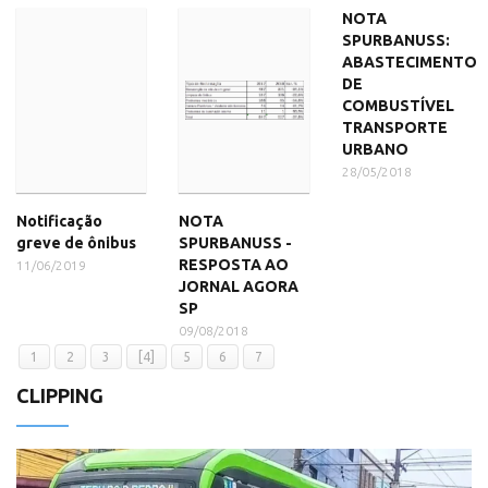
NOTA
SPURBANUSS:
ABASTECIMENTO
DE
COMBUSTÍVEL
TRANSPORTE
URBANO
28/05/2018
Notificação
NOTA
greve de ônibus
SPURBANUSS -
RESPOSTA AO
11/06/2019
JORNAL AGORA
SP
09/08/2018
1
2
3
[4]
5
6
7
CLIPPING