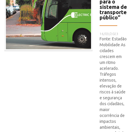
para o
sistema de
transporte
público”
16/03/2023
Fonte: Estadão
Mobilidade As
cidades
crescem em
um ritmo
acelerado.
Tráfegos
intensos,
elevação de
riscos à saúde
e segurança
dos cidadãos,
maior
ocorrência de
impactos
ambientais,