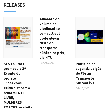
RELEASES
Aumento do
volume de
biodiesel no
combustível
pode elevar
custo do
transporte
público no país,
diz NTU
15/03/2023
SEST SENAT
Participe da
promove o 3º
segunda edição
Evento do
do Fórum
projeto
Transporte
"Conexões
Sustentável
Culturais" com o
04/10/2021
tema MENTE
LIVRE,
MULHERES
FORTES, gratuita