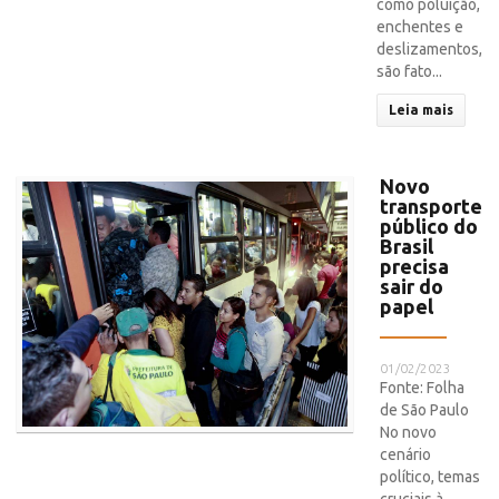
como poluição,
enchentes e
deslizamentos,
são fato...
Leia mais
Novo
transporte
público do
Brasil
precisa
sair do
papel
01/02/2023
Fonte: Folha
de São Paulo
No novo
cenário
político, temas