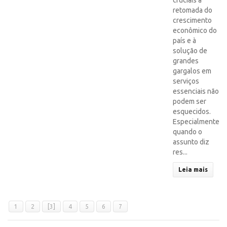
cruciais à
retomada do
crescimento
econômico do
país e à
solução de
grandes
gargalos em
serviços
essenciais não
podem ser
esquecidos.
Especialmente
quando o
assunto diz
res...
Leia mais
1
2
[3]
4
5
6
7