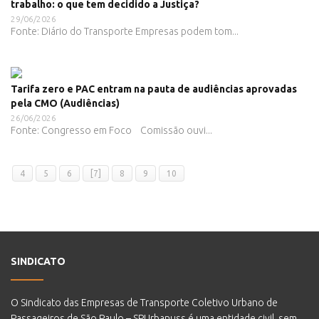
trabalho: o que tem decidido a Justiça?
29/06/2026
Fonte: Diário do Transporte Empresas podem tom...
Tarifa zero e PAC entram na pauta de audiências aprovadas
pela CMO (Audiências)
26/06/2026
Fonte: Congresso em Foco Comissão ouvi...
4
5
6
[7]
8
9
10
SINDICATO
O Sindicato das Empresas de Transporte Coletivo Urbano de
Passageiros de São Paulo – SPUrbanuss é uma entidade civil, sem