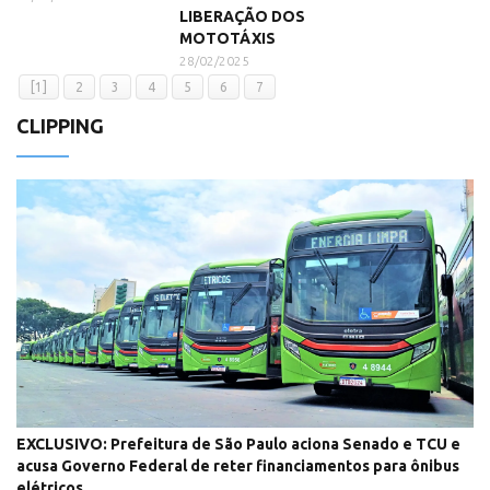
LIBERAÇÃO DOS
MOTOTÁXIS
28/02/2025
[1]
2
3
4
5
6
7
CLIPPING
EXCLUSIVO: Prefeitura de São Paulo aciona Senado e TCU e
acusa Governo Federal de reter financiamentos para ônibus
elétricos