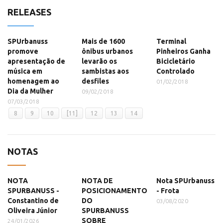
RELEASES
SPUrbanuss
Mais de 1600
Terminal
promove
ônibus urbanos
Pinheiros Ganha
apresentação de
levarão os
Bicicletário
música em
sambistas aos
Controlado
homenagem ao
desfiles
01/02/2018
Dia da Mulher
09/02/2018
07/03/2018
8
9
10
[11]
12
13
14
NOTAS
NOTA
NOTA DE
Nota SPUrbanuss
SPURBANUSS -
POSICIONAMENTO
- Frota
Constantino de
DO
03/08/2020
Oliveira Júnior
SPURBANUSS
SOBRE
24/01/2026