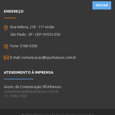
ENVIAR
ENDEREÇO
Rua Helena, 218 - 11º Andar
São Paulo - SP - CEP: 04552-050
Fone: 5186-5500
E-mail:
comunicacao@spurbanuss.com.br
ATENDIMENTO À IMPRENSA
Asses. de Comunicação SPUrbanuss
comunicacao@spurbanuss.com.br
11. 5186-5500
© 2020 SPUrbanuss • Todos os direitos reservados