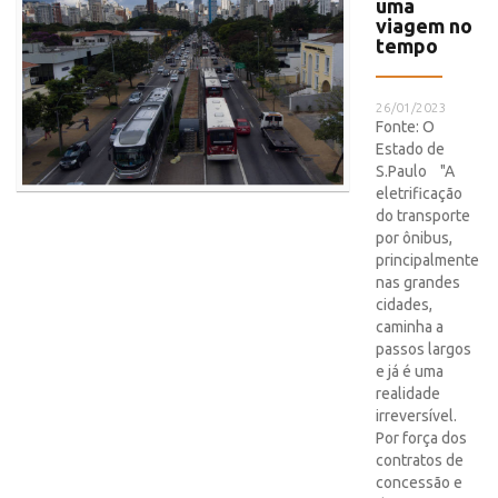
uma
viagem no
tempo
26/01/2023
Fonte: O
Estado de
S.Paulo "A
eletrificação
do transporte
por ônibus,
principalmente
nas grandes
cidades,
caminha a
passos largos
e já é uma
realidade
irreversível.
Por força dos
contratos de
concessão e