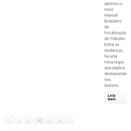
aprovou o
novo
Manual
Brasileiro
de
Fiscalização
de Trânsito.
Entre as
mudanças,
há uma
nova regra
que implica
diretamente
nos
motoris...
Leia
mais
1
2
3
[4]
5
6
7