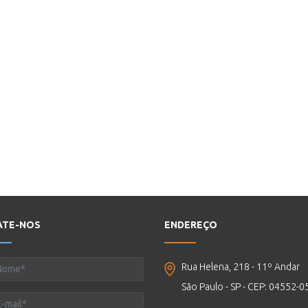
ATE-NOS
ENDEREÇO
Rua Helena, 218 - 11º Andar
São Paulo - SP - CEP: 04552-0