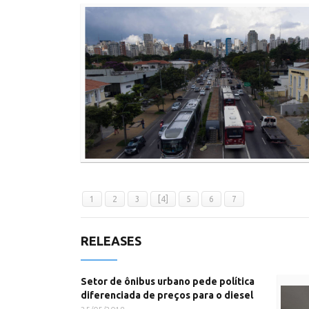
1
2
3
[4]
5
6
7
RELEASES
Setor de ônibus urbano pede política
diferenciada de preços para o diesel