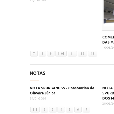
25/05/2018
COMEM
DAS M
10/05/2
7
8
9
[10]
11
12
13
NOTAS
NOTA SPURBANUSS - Constantino de
NOTA 
Oliveira Júnior
SPURB
DOS 
24/01/2026
28/02/2
[1]
2
3
4
5
6
7