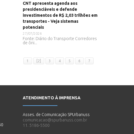
CNT apresenta agenda aos
presidenciáveis e defende
investimentos de R$ 2,03 trilhões em
transportes - Veja sistemas
potenciais
27/07/2026
Fonte: Diário do Transporte Corredores
de ôni...
1
[2]
3
4
5
6
7
ATENDIMENTO À IMPRENSA
Asses. de Comunicação SPUrbanuss
comunicacao@spurbanuss.com.br
50
11. 5186-5500