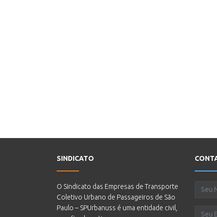
SINDICATO
CONT
O Sindicato das Empresas de Transporte
Coletivo Urbano de Passageiros de São
Paulo – SPUrbanuss é uma entidade civil,