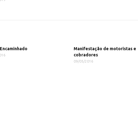
 Encaminhado
Manifestação de motoristas e
cobradores
016
09/05/2016