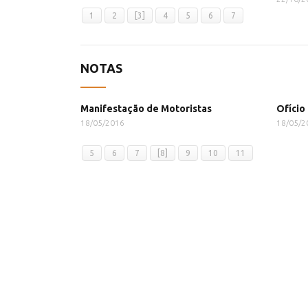
1
2
[3]
4
5
6
7
NOTAS
Manifestação de Motoristas
Ofício
18/05/2016
18/05/2
5
6
7
[8]
9
10
11