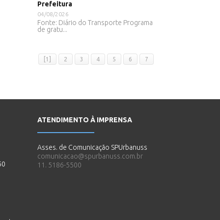
Prefeitura
04/08/2026
Fonte: Diário do Transporte Programa
de gratu...
[1]
2
3
4
5
6
7
ATENDIMENTO À IMPRENSA
Asses. de Comunicação SPUrbanuss
comunicacao@spurbanuss.com.br
50
11. 5186-5500