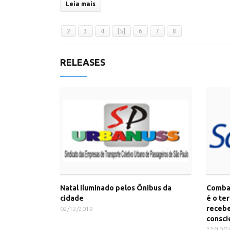
Leia mais
2
3
4
[5]
6
7
8
RELEASES
Natal iluminado pelos Ônibus da
Combat
cidade
é o te
receb
02/12/2019
consci
22/10/2