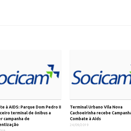
e à AIDS: Parque Dom Pedro II
Terminal Urbano Vila Nova
rceiro terminal de ônibus a
Cachoeirinha recebe Campanh
er campanha de
Combate à Aids
entização
24/09/2019
019