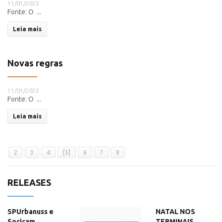
11/01/2023
Fonte: O ...
Leia mais
Novas regras
11/01/2023
Fonte: O ...
Leia mais
2
3
4
[5]
6
7
8
RELEASES
SPUrbanuss e
NATAL NOS
Socicam
TERMINAIS