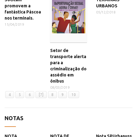
promovem a
URBANOS
fantástica Páscoa
05/12/2018
nos terminais.
15/04/2019
Setor de
transporte alerta
para a
criminalização do
assédio em
ônibus
08/03/2019
4
5
6
[7]
8
9
10
NOTAS
NOTA
NOTA DE
Nota SPUrbanuss