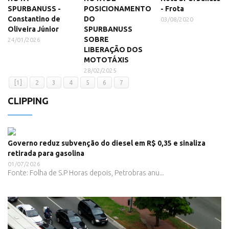
SPURBANUSS -
POSICIONAMENTO
- Frota
Constantino de
DO
03/08/2020
Oliveira Júnior
SPURBANUSS
SOBRE
24/01/2026
LIBERAÇÃO DOS
MOTOTÁXIS
28/02/2025
[1]
2
3
4
5
6
7
CLIPPING
Governo reduz subvenção do diesel em R$ 0,35 e sinaliza
retirada para gasolina
01/07/2026
Fonte: Folha de S.P Horas depois, Petrobras anu...