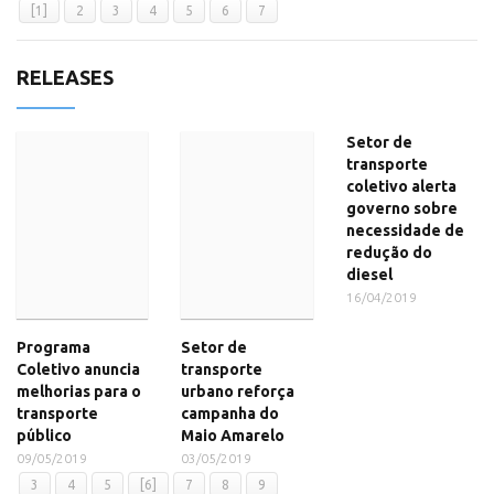
[1]
2
3
4
5
6
7
RELEASES
Setor de
transporte
coletivo alerta
governo sobre
necessidade de
redução do
diesel
16/04/2019
Programa
Setor de
Coletivo anuncia
transporte
melhorias para o
urbano reforça
transporte
campanha do
público
Maio Amarelo
09/05/2019
03/05/2019
3
4
5
[6]
7
8
9