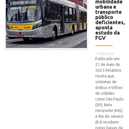
mobilidade
urbana e
transporte
público
deficientes,
aponta
estudo da
FGV
17/06/2025
Publicado em:
21 de maio de
2025 Relatório
revela que
sistemas de
ônibus e trilhos
de cidades
como São Paulo
(SP), Belo
Horizonte (MG)
e Rio de Janeiro
(RJ) recebem
notas baixas da