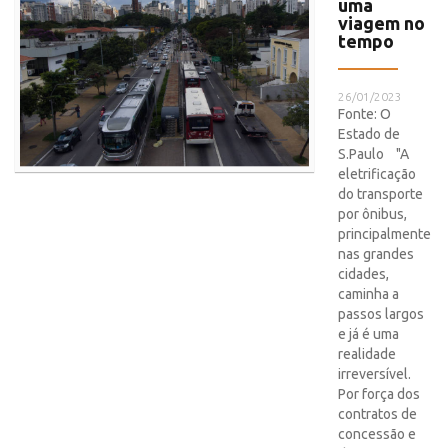
uma
viagem no
tempo
26/01/2023
Fonte: O
Estado de
S.Paulo "A
eletrificação
do transporte
por ônibus,
principalmente
nas grandes
cidades,
caminha a
passos largos
e já é uma
realidade
irreversível.
Por força dos
contratos de
concessão e