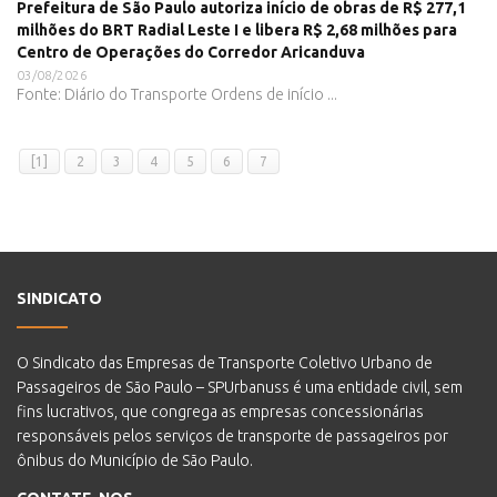
Prefeitura de São Paulo autoriza início de obras de R$ 277,1
milhões do BRT Radial Leste I e libera R$ 2,68 milhões para
Centro de Operações do Corredor Aricanduva
03/08/2026
Fonte: Diário do Transporte Ordens de início ...
[1]
2
3
4
5
6
7
SINDICATO
O Sindicato das Empresas de Transporte Coletivo Urbano de
Passageiros de São Paulo – SPUrbanuss é uma entidade civil, sem
fins lucrativos, que congrega as empresas concessionárias
responsáveis pelos serviços de transporte de passageiros por
ônibus do Município de São Paulo.