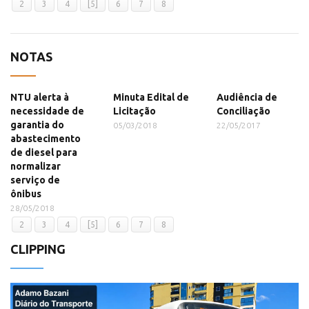
2
3
4
[5]
6
7
8
NOTAS
NTU alerta à
Minuta Edital de
Audiência de
necessidade de
Licitação
Conciliação
garantia do
05/03/2018
22/05/2017
abastecimento
de diesel para
normalizar
serviço de
ônibus
28/05/2018
2
3
4
[5]
6
7
8
CLIPPING