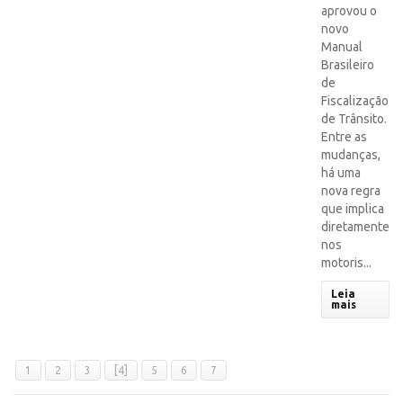
aprovou o
novo
Manual
Brasileiro
de
Fiscalização
de Trânsito.
Entre as
mudanças,
há uma
nova regra
que implica
diretamente
nos
motoris...
Leia
mais
1
2
3
[4]
5
6
7