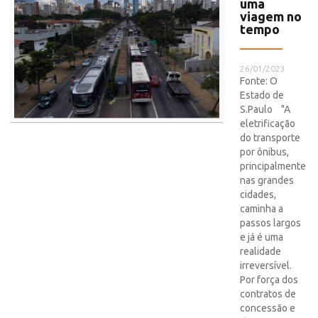
uma
viagem no
tempo
26/01/2023
Fonte: O
Estado de
S.Paulo "A
eletrificação
do transporte
por ônibus,
principalmente
nas grandes
cidades,
caminha a
passos largos
e já é uma
realidade
irreversível.
Por força dos
contratos de
concessão e