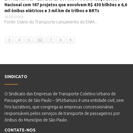
Nacional com 187 projetos que envolvem R$ 430 bilhões e 6,6
mil ônibus elétricos e 3 mil km de trilhos e BRTs
02/07/2026
Fonte: Diário do Transporte Lançamento do ENM...
3
4
5
[6]
7
8
9
SINDICATO
O Sindicato das Empresas de Transporte Coletivo Urbano de
Passageiros de São Paulo – SPUrbanuss é uma entidade civil, sem
fins lucrativos, que congrega as empresas concessionárias
responsáveis pelos serviços de transporte de passageiros por
ônibus do Município de São Paulo.
CONTATE-NOS