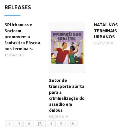
RELEASES
SPUrbanuss e
NATAL NOS
Socicam
TERMINAIS
promovem a
URBANOS
fantástica Páscoa
05/12/2018
nos terminais.
15/04/2019
Setor de
transporte alerta
para a
criminalização do
assédio em
ônibus
08/03/2019
4
5
6
[7]
8
9
10