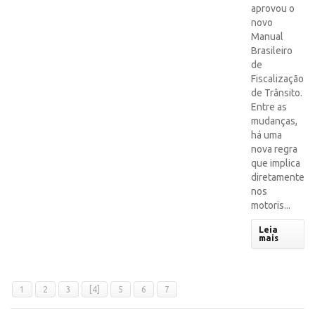
aprovou o
novo
Manual
Brasileiro
de
Fiscalização
de Trânsito.
Entre as
mudanças,
há uma
nova regra
que implica
diretamente
nos
motoris...
Leia
mais
1
2
3
[4]
5
6
7