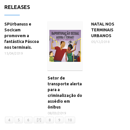
RELEASES
SPUrbanuss e
NATAL NOS
Socicam
TERMINAIS
promovem a
URBANOS
fantástica Páscoa
05/12/2018
nos terminais.
15/04/2019
Setor de
transporte alerta
para a
criminalização do
assédio em
ônibus
08/03/2019
4
5
6
[7]
8
9
10