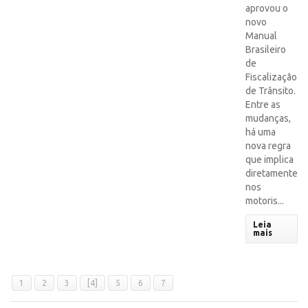
aprovou o
novo
Manual
Brasileiro
de
Fiscalização
de Trânsito.
Entre as
mudanças,
há uma
nova regra
que implica
diretamente
nos
motoris...
Leia
mais
1
2
3
[4]
5
6
7