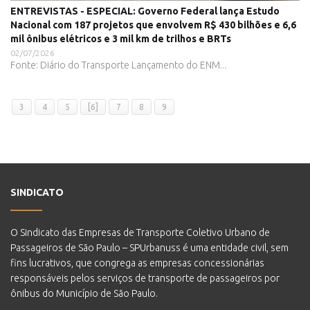
ENTREVISTAS - ESPECIAL: Governo Federal lança Estudo
Nacional com 187 projetos que envolvem R$ 430 bilhões e 6,6
mil ônibus elétricos e 3 mil km de trilhos e BRTs
02/07/2026
Fonte: Diário do Transporte Lançamento do ENM...
3
4
5
[6]
7
8
9
SINDICATO
O Sindicato das Empresas de Transporte Coletivo Urbano de
Passageiros de São Paulo – SPUrbanuss é uma entidade civil, sem
fins lucrativos, que congrega as empresas concessionárias
responsáveis pelos serviços de transporte de passageiros por
ônibus do Município de São Paulo.