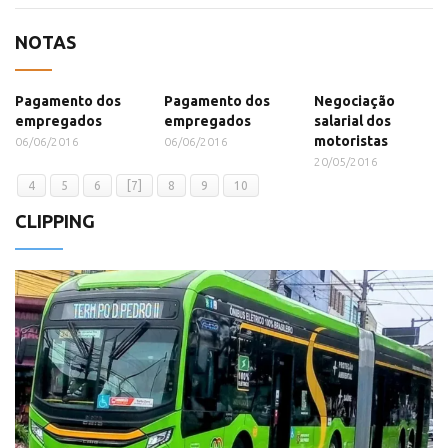
NOTAS
Pagamento dos
Pagamento dos
Negociação
empregados
empregados
salarial dos
motoristas
06/06/2016
06/06/2016
20/05/2016
4
5
6
[7]
8
9
10
CLIPPING