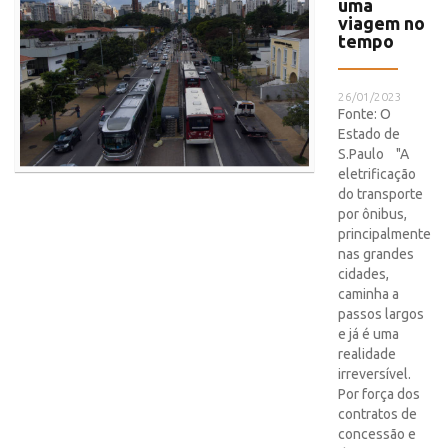
uma
viagem no
tempo
26/01/2023
Fonte: O
Estado de
S.Paulo "A
eletrificação
do transporte
por ônibus,
principalmente
nas grandes
cidades,
caminha a
passos largos
e já é uma
realidade
irreversível.
Por força dos
contratos de
concessão e