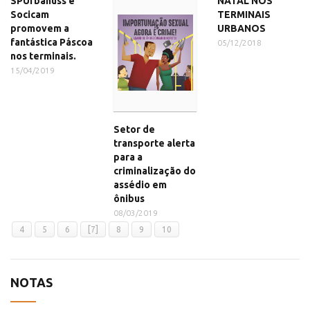
SPUrbanuss e
NATAL NOS
Socicam
TERMINAIS
promovem a
URBANOS
fantástica Páscoa
05/12/2018
nos terminais.
15/04/2019
Setor de
transporte alerta
para a
criminalização do
assédio em
ônibus
08/03/2019
4
5
6
[7]
8
9
10
NOTAS