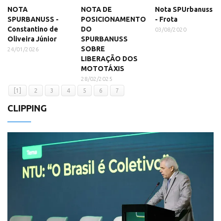
NOTA
NOTA DE
Nota SPUrbanuss
SPURBANUSS -
POSICIONAMENTO
- Frota
Constantino de
DO
03/08/2020
Oliveira Júnior
SPURBANUSS
SOBRE
24/01/2026
LIBERAÇÃO DOS
MOTOTÁXIS
28/02/2025
[1]
2
3
4
5
6
7
CLIPPING