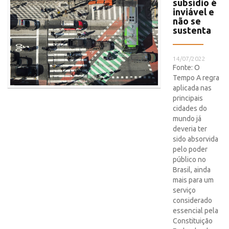
subsídio é
inviável e
não se
sustenta
14/07/2022
Fonte: O
Tempo A regra
aplicada nas
principais
cidades do
mundo já
deveria ter
sido absorvida
pelo poder
público no
Brasil, ainda
mais para um
serviço
considerado
essencial pela
Constituição