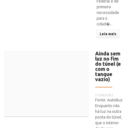
Federal e de
primeira
necessidade
para o
cidad�...
Leia mais
Ainda sem
luz no fim
do túnel (e
com o
tanque
vazio)
21/06/2022
Fonte: AutoBus
Enquanto não
há luz na outra
ponta do túnel,
que o interior