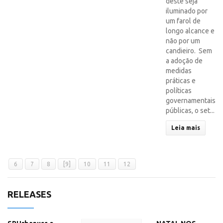
deste seja
iluminado por
um farol de
longo alcance e
não por um
candieiro. Sem
a adoção de
medidas
práticas e
políticas
governamentais
públicas, o set...
Leia mais
6
7
8
[9]
10
11
12
RELEASES