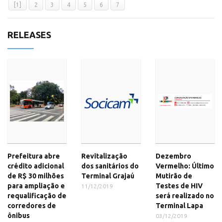
[1]
2
3
4
5
6
7
RELEASES
Prefeitura abre
Revitalização
Dezembro
crédito adicional
dos sanitários do
Vermelho: Último
de R$ 30 milhões
Terminal Grajaú
Mutirão de
para ampliação e
Testes de HIV
11/12/2019
requalificação de
será realizado no
corredores de
Terminal Lapa
ônibus
03/12/2019