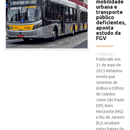
mobilidade
urbana e
transporte
público
deficientes,
aponta
estudo da
FGV
17/06/2025
Publicado em:
21 de maio de
2025 Relatório
revela que
sistemas de
ônibus e trilhos
de cidades
como São Paulo
(SP), Belo
Horizonte (MG)
e Rio de Janeiro
(RJ) recebem
notas baixas da