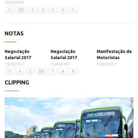
22/07/2021
1
[2]
3
4
5
6
7
NOTAS
Negociação
Negociação
Manifestação de
Salarial 2017
Salarial 2017
Motoristas
19/05/2017
15/05/2017
14/03/2017
3
4
5
[6]
7
8
9
CLIPPING