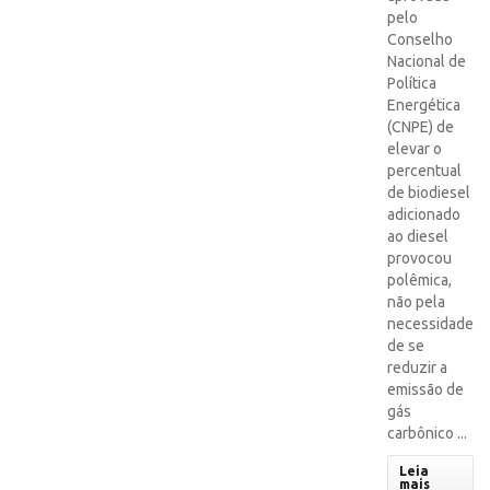
pelo
Conselho
Nacional de
Política
Energética
(CNPE) de
elevar o
percentual
de biodiesel
adicionado
ao diesel
provocou
polêmica,
não pela
necessidade
de se
reduzir a
emissão de
gás
carbônico ...
Leia
mais