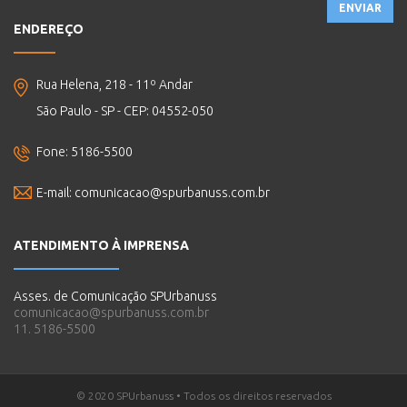
ENVIAR
ENDEREÇO
Rua Helena, 218 - 11º Andar
São Paulo - SP - CEP: 04552-050
Fone: 5186-5500
E-mail:
comunicacao@spurbanuss.com.br
ATENDIMENTO À IMPRENSA
Asses. de Comunicação SPUrbanuss
comunicacao@spurbanuss.com.br
11. 5186-5500
© 2020 SPUrbanuss • Todos os direitos reservados