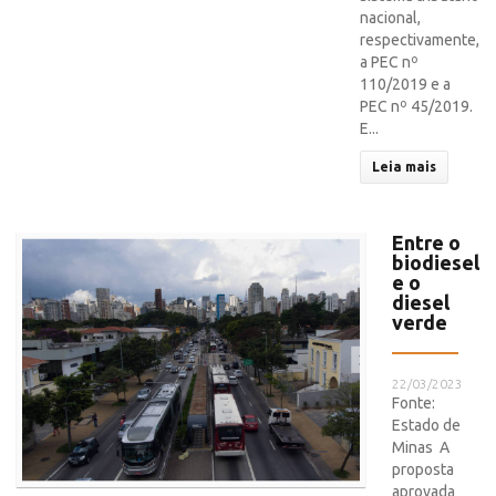
nacional,
respectivamente,
a PEC nº
110/2019 e a
PEC nº 45/2019.
E...
Leia mais
Entre o
biodiesel
e o
diesel
verde
22/03/2023
Fonte:
Estado de
Minas A
proposta
aprovada