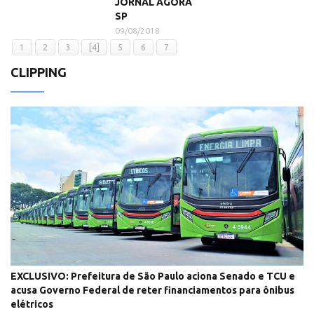
JORNAL AGORA
SP
09/08/2018
1
2
3
[4]
5
6
7
CLIPPING
EXCLUSIVO: Prefeitura de São Paulo aciona Senado e TCU e
acusa Governo Federal de reter financiamentos para ônibus
elétricos