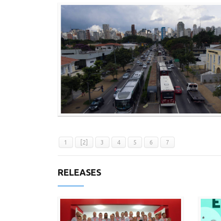
1
[2]
3
4
5
6
7
RELEASES