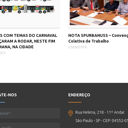
S COM TEMAS DO CARNAVAL
NOTA SPURBANUSS – Conven
ARAM A RODAR, NESTE FIM
Coletiva de Trabalho
MANA, NA CIDADE
20/09/2019
020
ATE-NOS
ENDEREÇO
Rua Helena, 218 - 11º Andar
São Paulo - SP - CEP: 04552-0