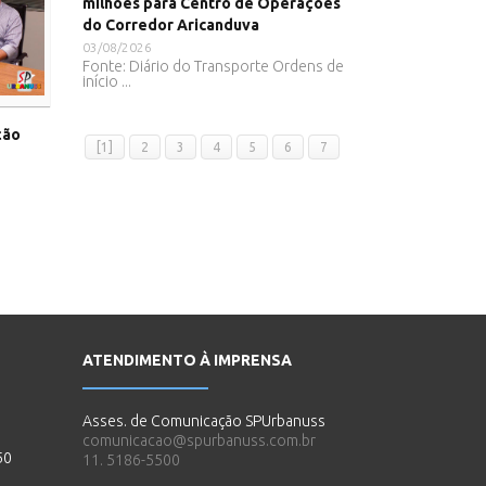
milhões para Centro de Operações
do Corredor Aricanduva
03/08/2026
Fonte: Diário do Transporte Ordens de
início ...
ção
[1]
2
3
4
5
6
7
ATENDIMENTO À IMPRENSA
Asses. de Comunicação SPUrbanuss
comunicacao@spurbanuss.com.br
50
11. 5186-5500