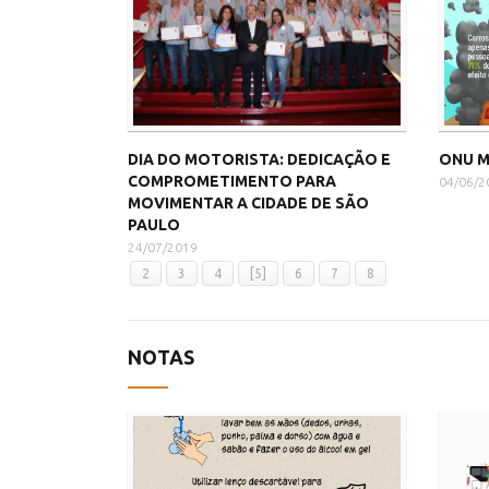
DIA DO MOTORISTA: DEDICAÇÃO E
ONU M
COMPROMETIMENTO PARA
04/06/2
MOVIMENTAR A CIDADE DE SÃO
PAULO
24/07/2019
2
3
4
[5]
6
7
8
NOTAS