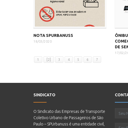
NOTA SPURBANUSS
ÔNIBU
COMEÇ
18/03/2020
DE SE
17/02/2
1
[2]
3
4
5
6
7
SINDICATO
CONT
O Sindicato das Empresas de Transporte
Coletivo Urbano de Passageiros de São
Paulo – SPUrbanuss é uma entidade civil,