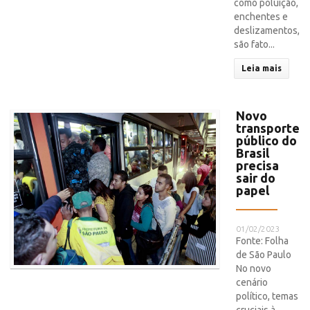
como poluição,
enchentes e
deslizamentos,
são fato...
Leia mais
Novo
transporte
público do
Brasil
precisa
sair do
papel
01/02/2023
Fonte: Folha
de São Paulo
No novo
cenário
político, temas