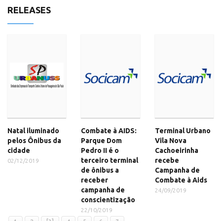
RELEASES
Natal iluminado
Combate à AIDS:
Terminal Urbano
pelos Ônibus da
Parque Dom
Vila Nova
cidade
Pedro II é o
Cachoeirinha
terceiro terminal
recebe
02/12/2019
de ônibus a
Campanha de
receber
Combate à Aids
campanha de
24/09/2019
conscientização
22/10/2019