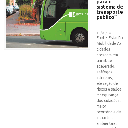
para o
sistema de
transporte
público”
16/03/2023
Fonte: Estadão
Mobilidade As
cidades
crescem em
um ritmo
acelerado.
Tráfegos
intensos,
elevação de
riscos à saúde
e segurança
dos cidadãos,
maior
ocorrência de
impactos
ambientais,