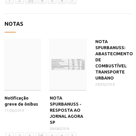
1
2
[3]
4
5
6
7
NOTAS
NOTA
SPURBANUSS:
ABASTECIMENTO
DE
COMBUSTÍVEL
TRANSPORTE
URBANO
28/05/2018
Notificação
NOTA
greve de ônibus
SPURBANUSS -
RESPOSTA AO
11/06/2019
JORNAL AGORA
SP
09/08/2018
1
2
3
[4]
5
6
7