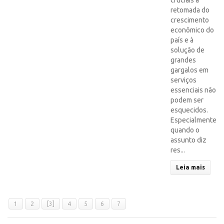
cruciais à
retomada do
crescimento
econômico do
país e à
solução de
grandes
gargalos em
serviços
essenciais não
podem ser
esquecidos.
Especialmente
quando o
assunto diz
res...
Leia mais
1
2
[3]
4
5
6
7