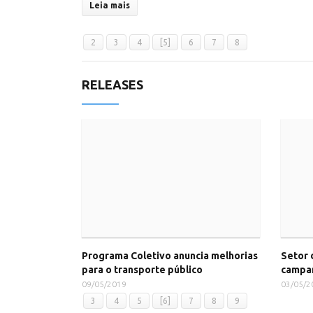
Leia mais
2
3
4
[5]
6
7
8
RELEASES
Programa Coletivo anuncia melhorias
Setor 
para o transporte público
campa
09/05/2019
03/05/2
3
4
5
[6]
7
8
9