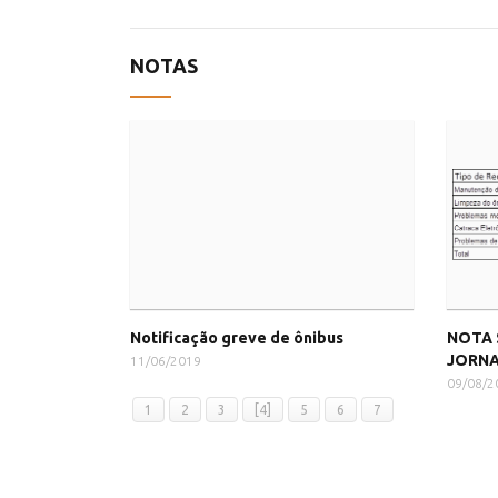
NOTAS
Notificação greve de ônibus
NOTA 
JORNA
11/06/2019
09/08/2
1
2
3
[4]
5
6
7