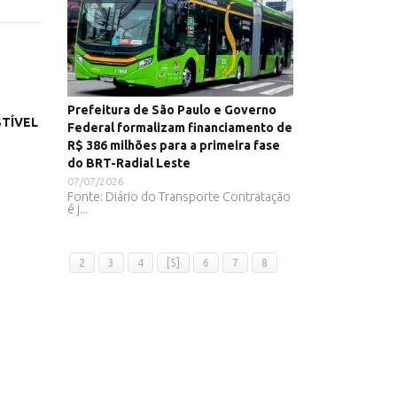
Prefeitura de São Paulo e Governo
TÍVEL
Federal formalizam financiamento de
R$ 386 milhões para a primeira fase
do BRT-Radial Leste
07/07/2026
Fonte: Diário do Transporte Contratação
é j...
2
3
4
[5]
6
7
8